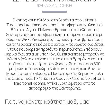
ΦΗΡΆ ΣΑΝΤΟΡΊΝΗ
Ο κήπος και η ηλιόλουστη βεράντα στο Lefteris
Traditional Accommodations προσφέρουν εκπληκτική
θέα στο Αιγαίο Πέλαγος. Βρίσκεται στα Φηρά της
Σαντορίνης και προσφέρει κλιματιζόμενα δωμάτια με
δωρεάν Wi-Fi. Υπάρχει ψυγείο, ηλεκτρικός βραστήρας
και τηλεόραση σε κάθε δωμάτιο. Η τουαλέτα διαθέτει
ντους και δωρεάν προϊόντα περιποίησης. Υπάρχουν
μερικά δωμάτια με μπαλκόνι. Οι επισκέπτες μπορούν να
κάνουν βόλτα στα γοητευτικά στενά δρομάκια και τα
ασβεστωμένα κτίρια των Φηρών. Σε απόσταση 500
μέτρων από τον χώρο βρίσκονται το Αρχαιολογικό
Μουσείο και το Μουσείο Προϊστορικής Θήρας. Η πόλη
της Οίας απέχει 11χλμ. και το λιμάνι 8χλμ. από το Lefteris
Traditional Rooms. Απέχει 5 χιλιόμετρα από το
αεροδρόμιο της Σαντορίνης.
Γιατί να κάνετε κράτηση μαζί μας